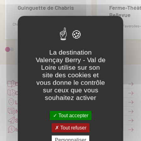
Guinguette de Chabris
Ferme-Théât
Bellevue
Chabris
Villentrois-Faverolles
La destination
Valençay Berry - Val de
Loire utilise sur son
site des cookies et
vous donne le contrôle
Documentation
sur ceux que vous
Carte interactive
souhaitez activer
Les Offices de Tourisme
Nous contacter
Tout accepter
S'inscrire à la newsletter
Tout refuser
Infos pratiques
Personnaliser