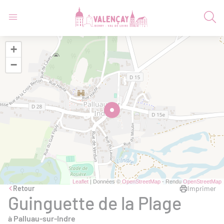
+
−
Leaflet
| Données ©
OpenStreetMap
- Rendu
OpenStreetMap
Retour
Imprimer
Guinguette de la Plage
à Palluau-sur-Indre