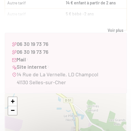
Autre tarif
14 € enfant à partir de 2 ans
Autre tarif
5 € bébé -2 ans
Repas (Tables d'hôtes)
14 € sur réservation - 4-11 ans
Voir plus
Moyens de paiement
06 30 19 73 76
Chèques
Espèces
Virements
WeChatPay
06 30 19 73 76
Mail
Site internet
SERVICES
14 Rue de La Vernelle, LD Champcol
Services
41130 Selles-sur-Cher
Nettoyage / ménage
Table d'hôte
Wifi
Équipements
+
−
Borne de charge électrique pour vélo
Jeux pour enfants
Conforts
Barbecue
Chauffage
Cheminée , poêle