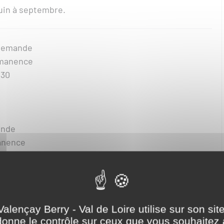
juin à septembre.
 demande
ermanence
h30
ande
anence
de
ence
formations :
Valençay Berry - Val de Loire utilise sur son sit
onne le contrôle sur ceux que vous souhaitez 