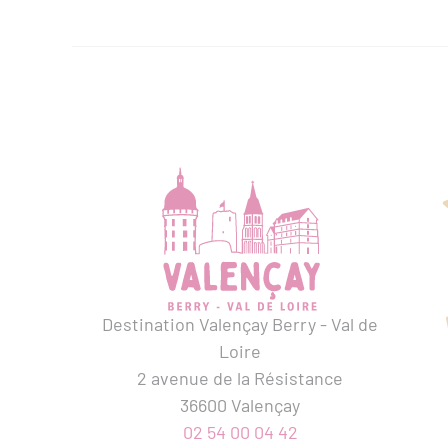
Tarif enfant
Moyens de paiement
Cartes bancaires
Chèques
SERVICES
Services
Animaux acceptés
Équipements
Aire de pique-nique
Boutiqu
Destination Valençay Berry - Val de
Location de salles
Parking
Loire
2 avenue de la Résistance
36600 Valençay
ACCESSIBILITÉ
Accès PMR
02 54 00 04 42