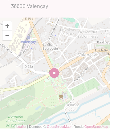
36600 Valençay
+
−
Leaflet
| Données ©
OpenStreetMap
- Rendu
OpenStreetMap