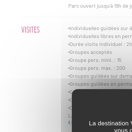
Parc ouvert jusqu'à 19h de 
VISITES
Individuelles guidées sur
Individuelles libres en p
Durée visite individuel : 2
Groupes acceptés
Groupe pers. mini. : 15
Groupe pers. max. : 200
Groupes guidées sur dem
Groupes guidées en perm
Groupes libres sur deman
Groupes libres en perman
Durée visite groupe : 1h
Langues des panneaux d'in
La destination 
vous d