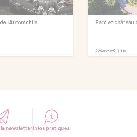
de l'Automobile
Parc et château
Bouges-le-Château
 la newsletter
Infos pratiques