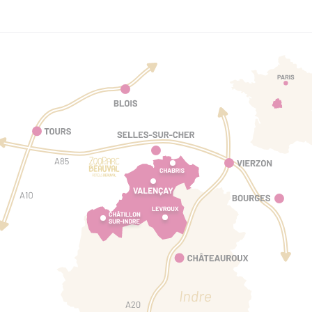
2 € Les écuries du Prince
Chèques Vacances
Espèces
Virements
e
Consigne
Espace jeux
Jeux en extérieur
Restauration sur place
Salle de réunion équipée