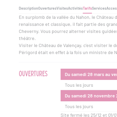
Description
Ouvertures
Visites
Activités
Tarifs
Services
Access
En surplomb de la vallée du Nahon, le Château 
renaissance et classique, il fait partie des gr
Cheverny. Vous pourrez alterner visites guidée
théâtre.
Visiter le Château de Valençay, c’est visiter le
Périgord était en effet à la fois un ministre de N
OUVERTURES
Du samedi 28 mars au v
Tous les jours
Du samedi 28 novembre 2
Tous les jours
Site fermé les 25/12 et 01/0