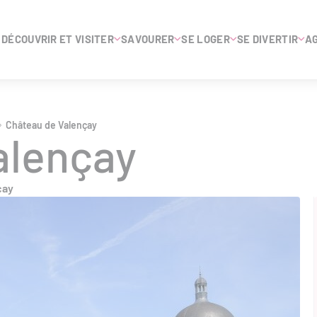
DÉCOUVRIR ET VISITER
SAVOURER
SE LOGER
SE DIVERTIR
A
Château de Valençay
alençay
çay