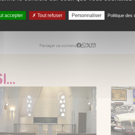
nts
Conférences
Expositions temporaires
t accepter
Tout refuser
Personnaliser
Politique des
Voir plus
Partager ce contenu
14.50 €
...
11.50 € à partir de 15 adultes
Enfants de moins de 4 ans, pers. en
situation de handicap, journaliste,
enseignant, ministère de la Culture,
professionnels du tourisme, guides
conférenciers, jour de votre
anniversaire.