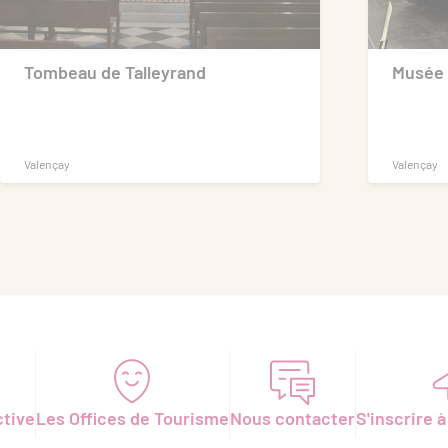
11.50 € Enfants de 7 à 17 ans inclus,
étudiants UE, demandeurs d’emploi,
Tombeau de Talleyrand
Musée 
Éducation nationale sans le pass
Éducation).
15 € location de voiturette électrique
Valençay
Valençay
(45 minutes/4 pers.)
7.50 € tarif parc, à partir de 7 ans
4.80 € tarif parc - réduit
4.90 € visite guidée château
5 € 4/6 ans
8.90 € visite guidée insolite
ctive
Les Offices de Tourisme
Nous contacter
S'inscrire à
4 € Les écuries du Prince