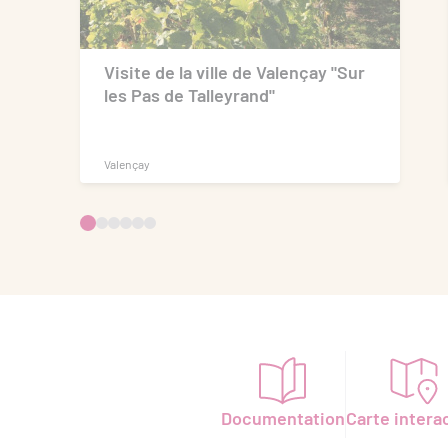
Tarif réduit
Visite de la ville de Valençay "Sur
les Pas de Talleyrand"
Autre tarif
Valençay
Autre tarif
Autre tarif
Autre tarif
Tarif enfant
Autre tarif
Documentation
Carte intera
Adulte Plein tarif