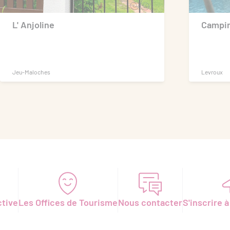
L' Anjoline
Campin
Jeu-Maloches
Levroux
ctive
Les Offices de Tourisme
Nous contacter
S'inscrire à