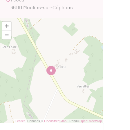
36110 Moulins-sur-Céphons
+
−
Leaflet
| Données ©
OpenStreetMap
- Rendu
OpenStreetMap