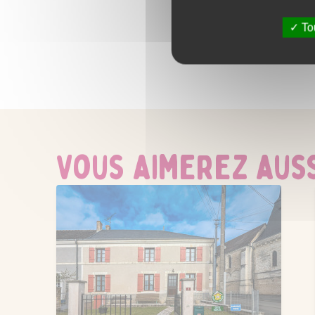
Conforts
Tou
Barbecue
Cafetière
Chau
Lave vaisselle
Matériel enfan
Descriptif habitation
A proximité propriétaire
Cou
Jardin commun
Local vélo
Vous aimerez aussi
Plain Pied
Salle de bain privé
ACTIVITÉS
Chasse
Pêche
Sentier d