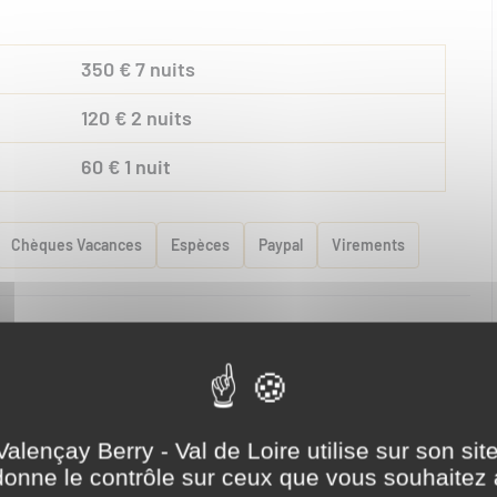
350 € 7 nuits
120 € 2 nuits
60 € 1 nuit
Chèques Vacances
Espèces
Paypal
Virements
Valençay Berry - Val de Loire utilise sur son sit
'hôte
Wifi
Animaux acceptés
onne le contrôle sur ceux que vous souhaitez 