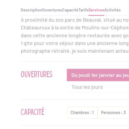
Description
Ouvertures
Capacité
Tarifs
Services
Activités
A proximité du zoo parc de Beauval, situé au no
Châteauroux à la sortie de Moulins-sur-Céphons e
dans cette ancienne longère restaurée avec goû
1 gite pour votre séjour dans une ancienne lo
photographe retraité, je suis maintenant acteur 
OUVERTURES
Du jeudi 1er janvier au j
Tous les jours
CAPACITÉ
Chambres : 1
Personnes : 3