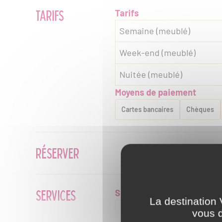
TARIFS
Tarifs
Semaine (meublé)
Week-end (meublé)
Nuitée (meublé)
Moyens de paiement
Cartes bancaires
Chèques
RÉSERVER
SERVICES
Services
La destination 
Nettoyage / ménage
Table d
vous d