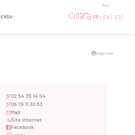
A+
A-
FR
EN
ES
GENDA
Imprimer
02 54 35 14 54
06 79 11 30 53
Mail
Site internet
Facebook
1 cocu