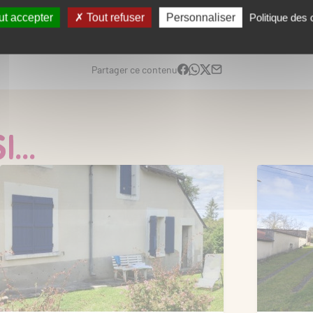
Voir plus
t accepter
Tout refuser
Personnaliser
Politique des
Nautisme
Pêche
Partager ce contenu
...