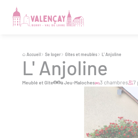
Accueil
Se loger
Gîtes et meublés
L' Anjoline
L' Anjoline
3 chambres
7
Meublé et Gîte
à Jeu-Maloches