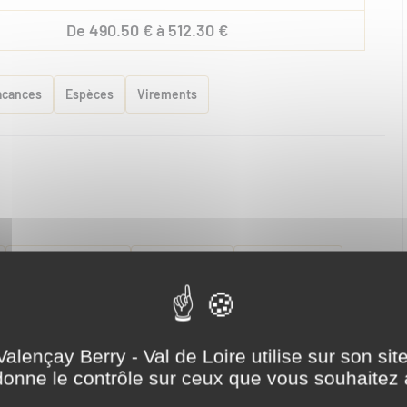
De 490.50 € à 512.30 €
acances
Espèces
Virements
Lave linge privatif
Lave vaisselle
Matériel enfant
Valençay Berry - Val de Loire utilise sur son sit
din indépendant
Parking
Plain Pied
onne le contrôle sur ceux que vous souhaitez 
s