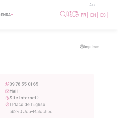
A+
A-
FR
EN
ES
GENDA
Imprimer
09 78 35 01 65
Mail
Site internet
1 Place de l'Église
36240 Jeu-Maloches