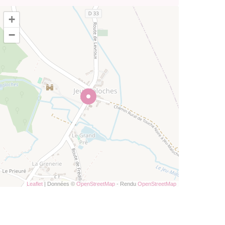
+
−
Leaflet
| Données ©
OpenStreetMap
- Rendu
OpenStreetMap