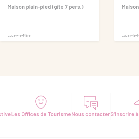
Maison plain-pied (gîte 7 pers.)
Maison 
Luçay-le-Mâle
Luçay-le-
ctive
Les Offices de Tourisme
Nous contacter
S'inscrire à