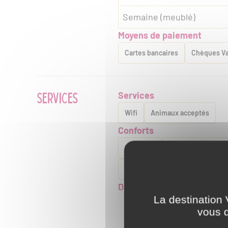
Semaine (meublé)
Moyens de paiement
Cartes bancaires
Chèques V
SERVICES
Services
Wifi
Animaux acceptés
Conforts
Barbecue
Cheminée , poêle
Micro-ondes
Télévision
Descriptif habitation
La destination 
Habitation indépendante
Jar
vous d
Salle d'eau privée
Terrain clo