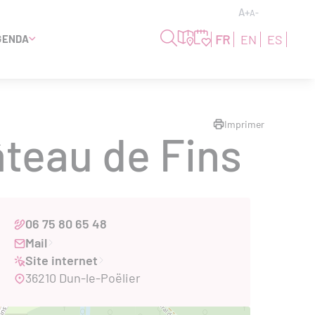
A+
A-
FR
EN
ES
GENDA
Imprimer
âteau de Fins
06 75 80 65 48
Mail
Site internet
36210 Dun-le-Poëlier