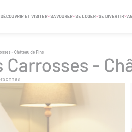
DÉCOUVRIR ET VISITER
SAVOURER
SE LOGER
SE DIVERTIR
A
osses - Château de Fins
 Carrosses - Ch
personnes