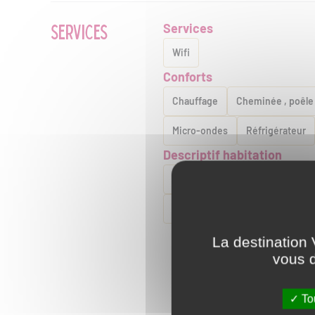
SERVICES
Services
Wifi
Conforts
Chauffage
Cheminée , poêle
Micro-ondes
Réfrigérateur
Descriptif habitation
Coin cuisine à disposition (cham
Salle de bain privée
Salle d'e
La destination 
vous d
Tou