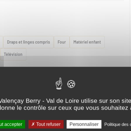
Draps et linges compris
Four
Matériel enfant
Télévision
bre d'hôtes)
Cour
Etage
Parking
au privée
Terrain clos
Valençay Berry - Val de Loire utilise sur son sit
onne le contrôle sur ceux que vous souhaitez 
t accepter
Tout refuser
Personnaliser
Politique des