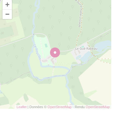
+
−
Leaflet
| Données ©
OpenStreetMap
- Rendu
OpenStreetMap