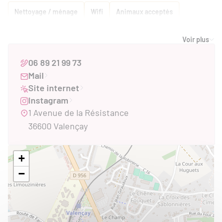
Nettoyage / ménage
Wifi
Animaux acceptés
Équipements
Voir plus
Piscine
06 89 21 99 73
Conforts
Mail
Barbecue
Cheminée , poêle
Climatisation
Site internet
Instagram
Draps et linges compris
Matériel enfant
Télévision
1 Avenue de la Résistance
Descriptif habitation
36600 Valençay
Cour
Parking
Salon de jardin
Terrain clos
Terrasse balcon
+
−