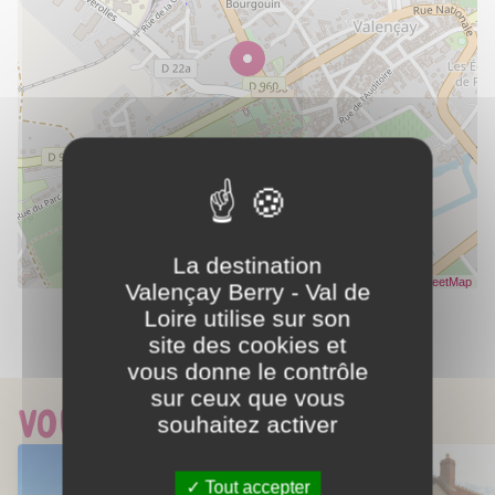
La destination
Leaflet
| Données ©
OpenStreetMap
- Rendu
OpenStreetMap
Valençay Berry - Val de
Loire utilise sur son
site des cookies et
Partager ce contenu
vous donne le contrôle
sur ceux que vous
Vous aimerez aussi...
souhaitez activer
Tout accepter