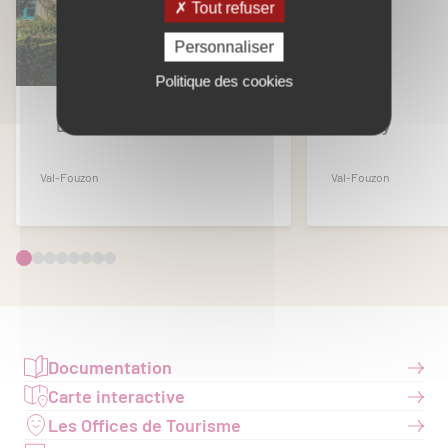
Tout refuser
Personnaliser
Politique des cookies
Les Effes 1
Berry
Val-Fouzon
Val-Fouzon
Documentation
Carte interactive
Les Offices de Tourisme