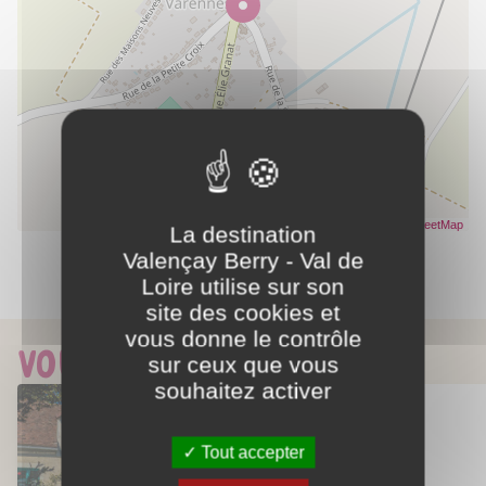
Leaflet
| Données ©
OpenStreetMap
- Rendu
OpenStreetMap
La destination
Valençay Berry - Val de
Loire utilise sur son
Partager ce contenu
site des cookies et
vous donne le contrôle
Vous aimerez aussi...
sur ceux que vous
souhaitez activer
Tout accepter