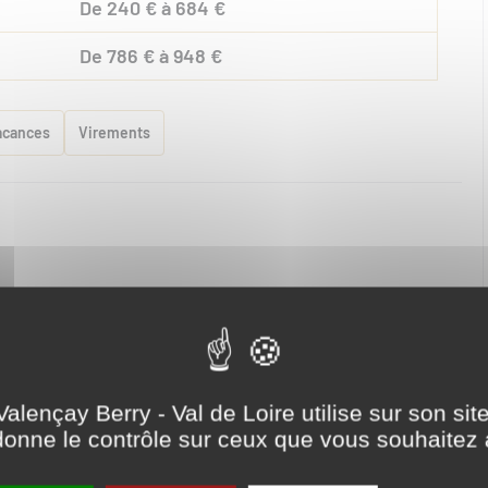
De 240 € à 684 €
De 786 € à 948 €
acances
Virements
Draps et linges compris
Lave linge privatif
t
Micro-ondes
Télévision
Valençay Berry - Val de Loire utilise sur son sit
onne le contrôle sur ceux que vous souhaitez 
Voir plus