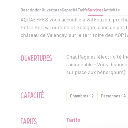
Description
Ouvertures
Capacité
Tarifs
Services
Activités
AQUAEFFES vous accueille à Val Fouzon, proche 
Entre Berry, Touraine et Sologne, dans un peti
château de Valençay, sur le territoire des AOP (v
OUVERTURES
Chauffage et l'électricité
raisonnable - Vous disposez
sur place aux hébergeurs).
CAPACITÉ
Chambres : 2
Personnes : 4
TARIFS
Tarifs