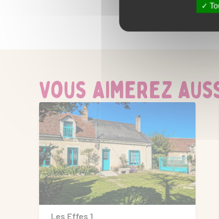
Thème d'hébergement
Tou
Gîtes de pêche
ACTIVITÉS
Baignade
Équitation
Golf
Vous aimerez aussi
Les Effes 1