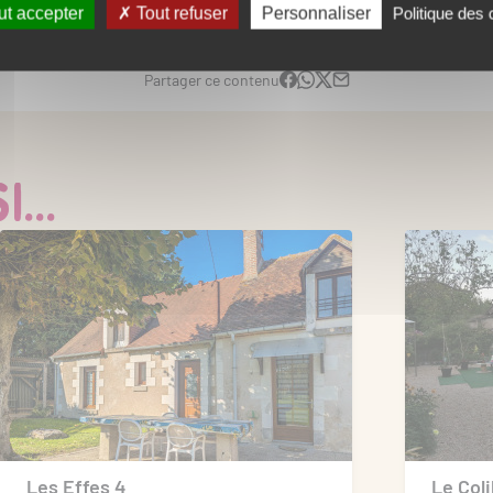
t accepter
Tout refuser
Personnaliser
Politique des
Partager ce contenu
...
Les Effes 4
Le Coli