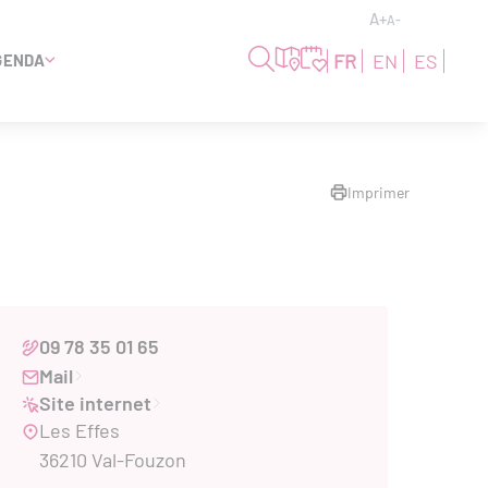
A+
A-
FR
EN
ES
GENDA
Imprimer
09 78 35 01 65
Mail
Site internet
Les Effes
36210 Val-Fouzon