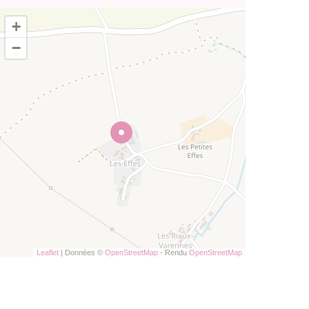
+
−
Leaflet
| Données ©
OpenStreetMap
- Rendu
OpenStreetMap