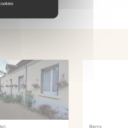
 cookies
bri
Berry