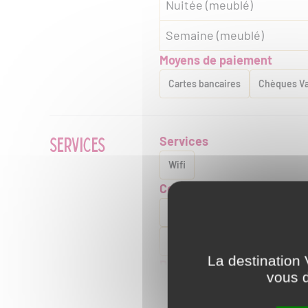
Nuitée (meublé)
Semaine (meublé)
Moyens de paiement
Cartes bancaires
Chèques V
SERVICES
Services
Wifi
Conforts
Barbecue
Cheminée , poêle
Lave vaisselle
Matériel enfan
La destination 
Descriptif habitation
vous d
Salle d'eau privée