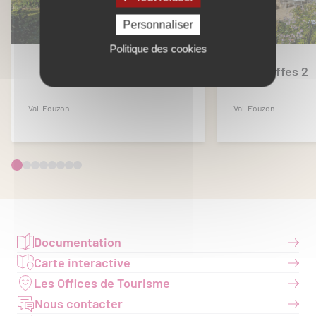
Personnaliser
Politique des cookies
Les Effes 1
Les Effes 2
Val-Fouzon
Val-Fouzon
Documentation
Carte interactive
Les Offices de Tourisme
Nous contacter