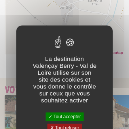
Leaflet
| Données ©
OpenStreetMap
- Rendu
OpenStreetMap
La destination
Valençay Berry - Val de
Partager ce contenu
Loire utilise sur son
site des cookies et
vous donne le contrôle
Vous aimerez aussi...
sur ceux que vous
souhaitez activer
Tout accepter
Tout refuser