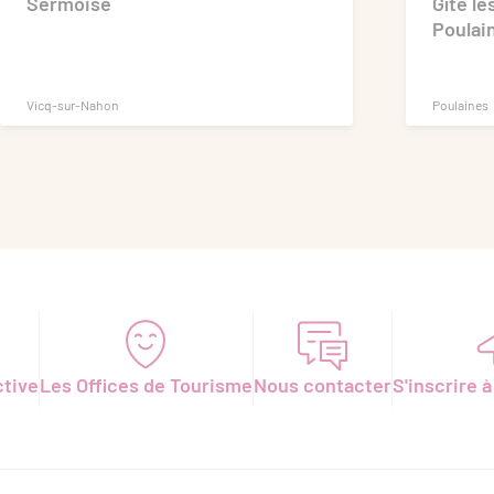
Sermoise
Gîte l
Poulai
Vicq-sur-Nahon
Poulaines
ctive
Les Offices de Tourisme
Nous contacter
S'inscrire à