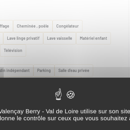
ffage
Cheminée , poêle
Congélateur
Lave linge privatif
Lave vaisselle
Matériel enfant
Télévision
din indépendant
Parking
Salle d'eau privée
ivés
Terrain non clos
Terrasse balcon
 collective
Sentier de randonnée
Tennis collectif
Valençay Berry - Val de Loire utilise sur son sit
onne le contrôle sur ceux que vous souhaitez 
Voir plus