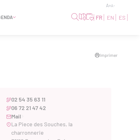
A+
A-
FR
EN
ES
GENDA
Imprimer
02 54 35 63 11
06 72 21 47 42
Mail
La Piece des Souches, la
charronnerie