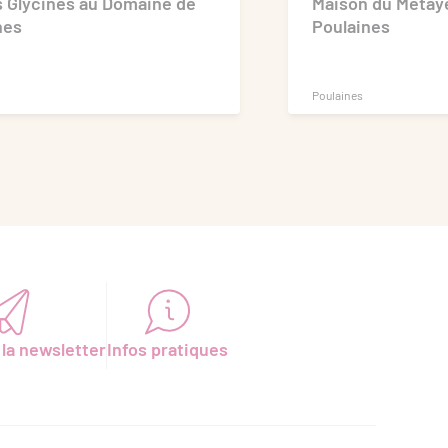
es Glycines au Domaine de
Maison du Métay
nes
Poulaines
Poulaines
 la newsletter
Infos pratiques