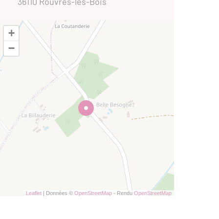
36110 Rouvres-les-Bois
+
−
Leaflet
| Données ©
OpenStreetMap
- Rendu
OpenStreetMap