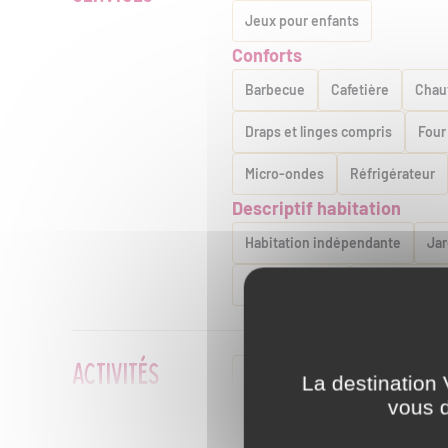
Jeux pour enfants
Conforts
Barbecue
Cafetière
Chau
Draps et linges compris
Four
Micro-ondes
Réfrigérateur
Descriptif habitation
Habitation indépendante
Jar
Salon de jardin
Sanitaires pr
ACTIVITÉS
Équitation
Pêche
Piscine
La destination 
vous d