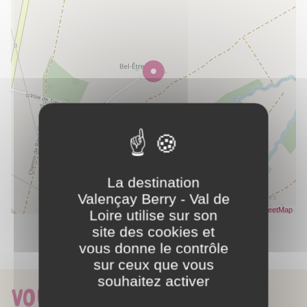
ACTIVITÉS
Baignade
Chasse
Équitation
Golf
Location de vélos
Nautisme
Pêche
Piscine collective
Sentier de randonnée
Sports aériens
Tennis collectif
La destination
Valençay Berry - Val de
Leaflet
| Données ©
OpenStreetMap
- Rendu
OpenStreetMap
Loire utilise sur son
site des cookies et
vous donne le contrôle
Partager ce contenu
sur ceux que vous
souhaitez activer
Vous aimerez aussi...