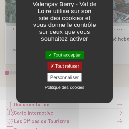
Valençay Berry - Val de
Loire utilise sur son
site des cookies et
vous donne le contrôle
Du jeudi 1er janvier au jeudi 31 décembre 2026
Du jeudi 1er janvier au
sur ceux que vous
souhaitez activer
Marché hebdomadaire
Marché heb
Bouges-le-Château
Chabris
Tout accepter
Tout refuser
Personnaliser
Politique des cookies
Documentation
Carte interactive
Les Offices de Tourisme