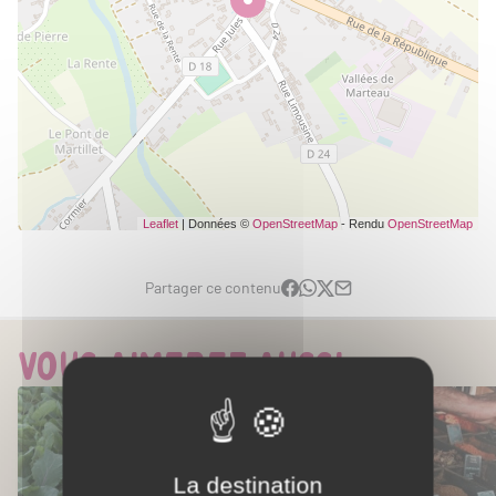
Leaflet
| Données ©
OpenStreetMap
- Rendu
OpenStreetMap
Partager ce contenu
Vous aimerez aussi...
La destination