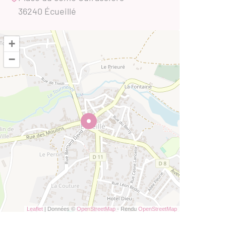
36240 Écueillé
+
−
Leaflet
| Données ©
OpenStreetMap
- Rendu
OpenStreetMap