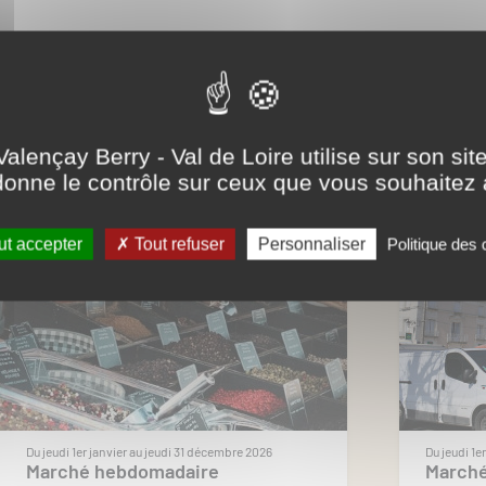
Partager ce contenu
...
Valençay Berry - Val de Loire utilise sur son sit
onne le contrôle sur ceux que vous souhaitez 
t accepter
Tout refuser
Personnaliser
Politique des
Du jeudi 1er janvier au jeudi 31 décembre 2026
Du jeudi 1e
Marché hebdomadaire
March