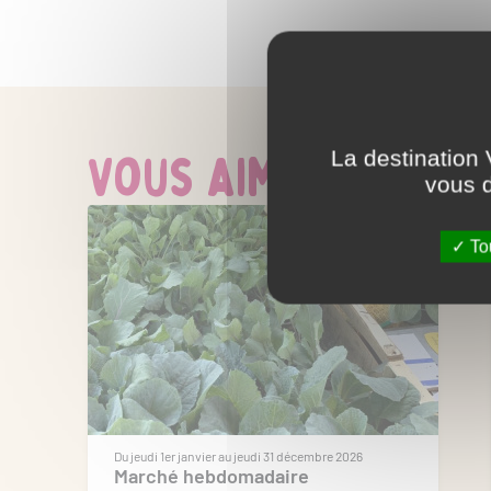
Vous aimerez aussi
La destination 
vous d
Tou
Du jeudi 1er janvier au jeudi 31 décembre 2026
Marché hebdomadaire