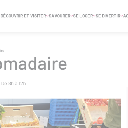
DÉCOUVRIR ET VISITER
SAVOURER
SE LOGER
SE DIVERTIR
A
ire
omadaire
De 8h à 12h