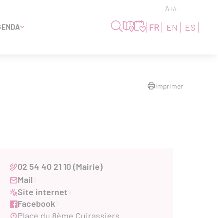
A+
A-
FR
EN
ES
GENDA
Imprimer
02 54 40 21 10 (Mairie)
Mail
Site internet
Facebook
Place du 8ème Cuirassiers