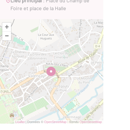
Lieu principal
: Place du Champ de
Foire et place de la Halle
+
−
Leaflet
| Données ©
OpenStreetMap
- Rendu
OpenStreetMap