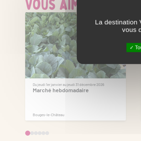
Vous aimerez aussi
La destination 
vous d
Tou
Du jeudi 1er janvier au jeudi 31 décembre 2026
Marché hebdomadaire
Bouges-le-Château