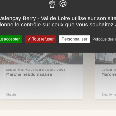
...
Valençay Berry - Val de Loire utilise sur son sit
onne le contrôle sur ceux que vous souhaitez 
t accepter
Tout refuser
Personnaliser
Politique des
Du jeudi 1er janvier au jeudi 31 décembre 2026
Du jeudi 1e
Marché hebdomadaire
March
Chabris
Châtillon-