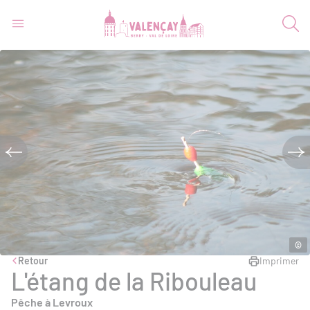
©
Retour
Imprimer
L'étang de la Ribouleau
Pêche à Levroux