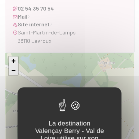
Accès PMR
02 54 35 70 54
Mail
Site internet
Saint-Martin-de-Lamps
36110 Levroux
+
−
La destination
Valençay Berry - Val de
Loire utilise sur son