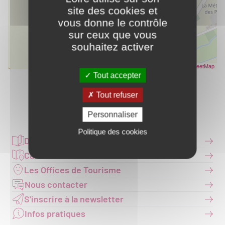
site des cookies et
vous donne le contrôle
sur ceux que vous
souhaitez activer
Leaflet
| Données ©
OpenStreetMap
- Rendu
OpenStreetMap
Tout accepter
Tout refuser
Partager ce contenu
Personnaliser
Politique des cookies
Documentation
Carte interactive
Les Offices de Tourisme
Nous contacter
S'inscrire à la newsletter
Infos pratiques