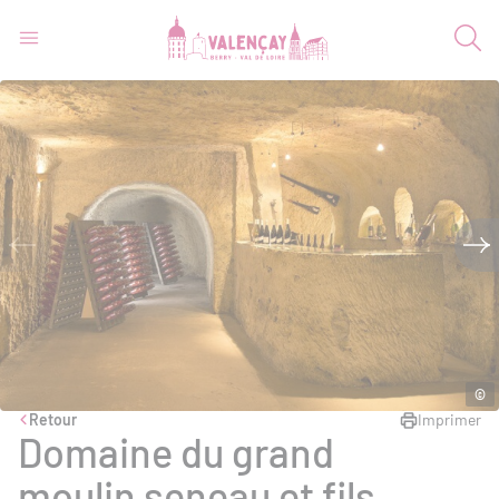
©
Retour
Imprimer
Domaine du grand
moulin seneau et fils