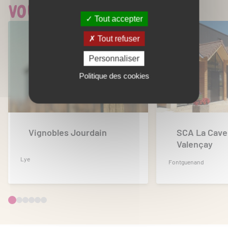
Vous aimerez aussi...
Tout accepter
Tout refuser
Personnaliser
Politique des cookies
Vignobles Jourdain
SCA La Cave
Valençay
Lye
Fontguenand