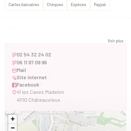
Cartes bancaires
Chèques
Espèces
Paypal
SERVICES
Services
Voir plus
Animaux acceptés
02 54 32 24 02
Équipements
06 11 97 09 96
Mail
Parking autocar
Site internet
Facebook
41 les Caves Madelon
ACCESSIBILITÉ
41110 Châteauvieux
Accès PMR
+
−