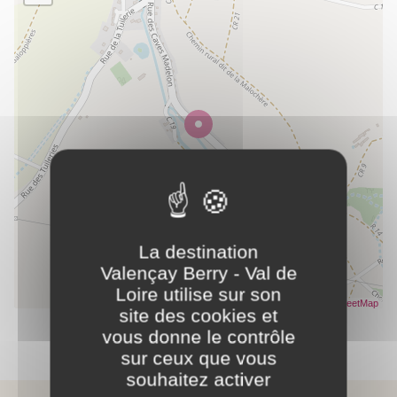
La destination
Valençay Berry - Val de
Loire utilise sur son
Leaflet
| Données ©
OpenStreetMap
- Rendu
OpenStreetMap
site des cookies et
vous donne le contrôle
Partager ce contenu
sur ceux que vous
souhaitez activer