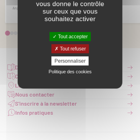
vous donne le contrôle
Anjouin
Pellevoisin
sur ceux que vous
souhaitez activer
Tout accepter
Tout refuser
Personnaliser
Documentation
Politique des cookies
Carte interactive
Les Offices de Tourisme
Nous contacter
S'inscrire à la newsletter
Infos pratiques