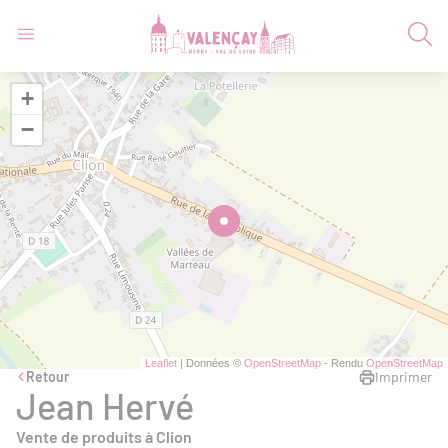
+
−
Leaflet
| Données ©
OpenStreetMap
- Rendu
OpenStreetMap
Retour
Imprimer
Jean Hervé
Vente de produits à Clion