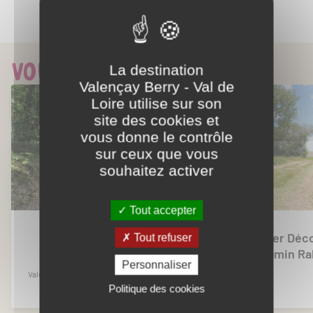
Partager ce contenu
Vous aimerez aussi...
La destination
Valençay Berry - Val de
Loire utilise sur son
site des cookies et
vous donne le contrôle
sur ceux que vous
souhaitez activer
Tout accepter
Vélorail de Valençay
Sentier Déc
Tout refuser
Benjamin Ra
Personnaliser
Valençay
Valençay
Politique des cookies