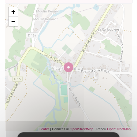
+
−
Leaflet
| Données ©
OpenStreetMap
- Rendu
OpenStreetMap