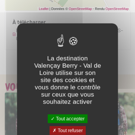
Leaflet
| Données ©
OpenStreetMap
- Rendu
OpenStreetMap
À télécharger
FICHE-RANDO-CHABRIS-11KM-BOUCLE-DES-
GOUJONNEAUX
La destination
Valençay Berry - Val de
Partager ce contenu
Loire utilise sur son
site des cookies et
Vous aimerez aussi...
vous donne le contrôle
sur ceux que vous
souhaitez activer
Tout accepter
Tout refuser