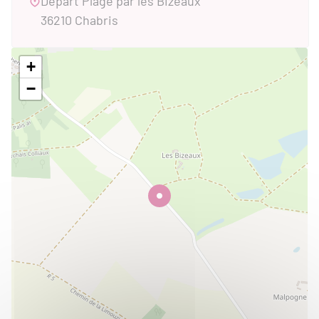
Départ Plage par les Bizeaux
36210 Chabris
+
−