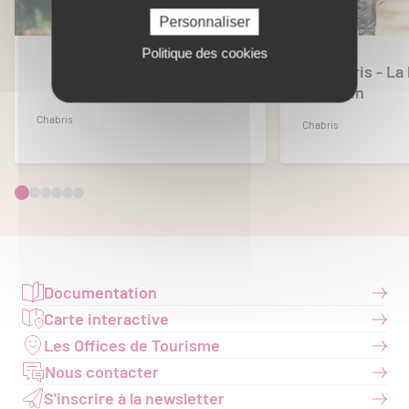
Personnaliser
Politique des cookies
Chabris "Au fil de l'eau"
Chabris - La
Moulin
Chabris
Chabris
Documentation
Carte interactive
Les Offices de Tourisme
Nous contacter
S'inscrire à la newsletter