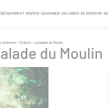
DÉCOUVRIR ET VISITER
SAVOURER
SE LOGER
SE DIVERTIR
A
 pédestre
Chabris - La balade du Moulin
balade du Moulin