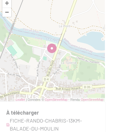
+
−
Leaflet
| Données ©
OpenStreetMap
- Rendu
OpenStreetMap
À télécharger
FICHE-RANDO-CHABRIS-13KM-
BALADE-DU-MOULIN