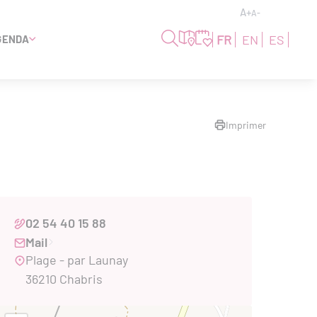
A+
A-
FR
EN
ES
GENDA
Imprimer
02 54 40 15 88
Mail
Plage - par Launay
36210 Chabris