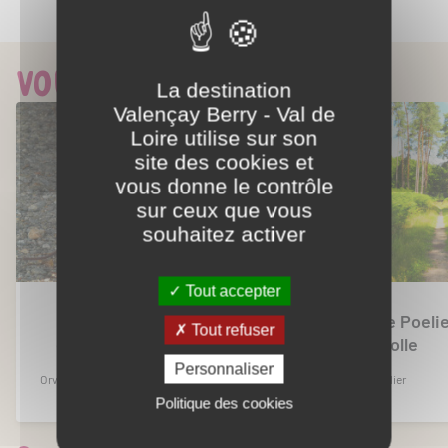
Partager ce contenu
Vous aimerez aussi...
La destination
Valençay Berry - Val de
Loire utilise sur son
site des cookies et
vous donne le contrôle
sur ceux que vous
souhaitez activer
Tout accepter
Orville - Les Hauts
Dun le Poeli
Tout refuser
d'Orville
Marivolle
Personnaliser
Orville
Dun-le-Poëlier
Politique des cookies