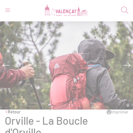
©
Retour
Imprimer
Orville - La Boucle
d'Orville