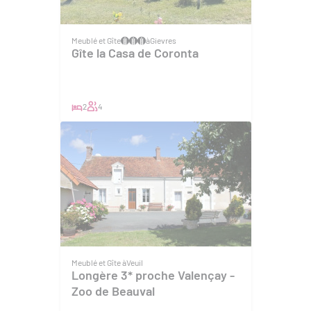
Meublé et Gîte
à
Gievres
Gîte la Casa de Coronta
2
4
Meublé et Gîte à
Veuil
Longère 3* proche Valençay -
Zoo de Beauval