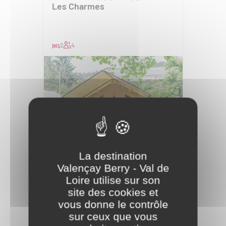
Les Charmes
2
4
La destination
Camping à
Écueillé
Camping Onlycamp La
Valençay Berry - Val de
Potinière
Loire utilise sur son
site des cookies et
vous donne le contrôle
150
sur ceux que vous