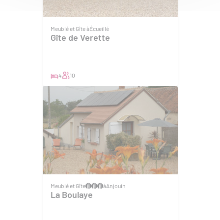
Meublé et Gîte à
Écueillé
Gîte de Verette
4
10
Meublé et Gîte
à
Anjouin
La Boulaye