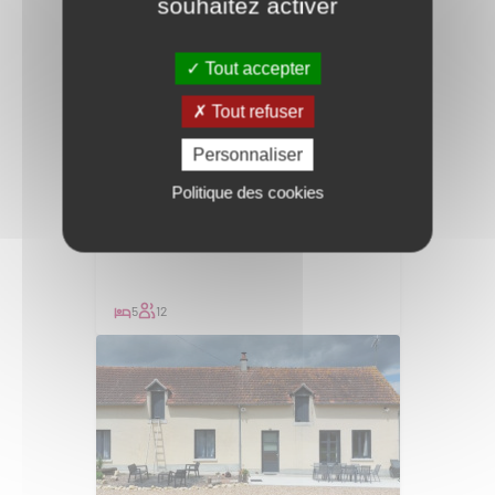
souhaitez activer
Tout accepter
Tout refuser
Personnaliser
Politique des cookies
Meublé et Gîte à
La Vernelle
Mira'Belle La Vernelle
5
12