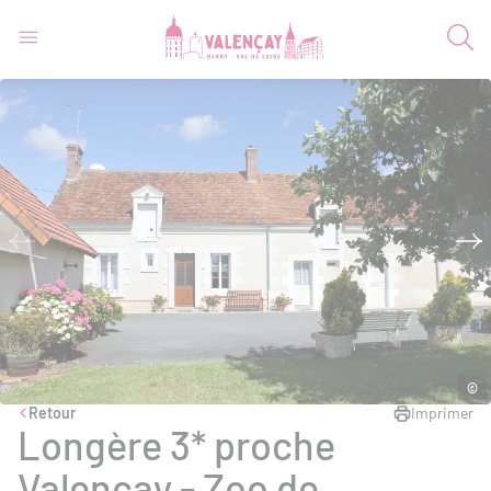
©
Retour
Imprimer
Longère 3* proche
Valençay - Zoo de