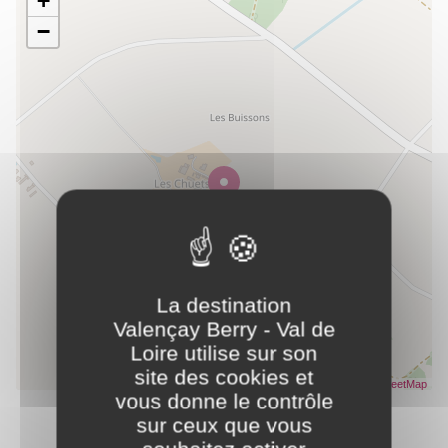
+
−
Réfrigérateur
Télévision
Descriptif habitation
Buanderie
Cour
Entrée indépendante
Garage
Habitation indépendante
Jardin indépendant
Local vélo
Parking
Plain Pied
Salle de bain commune
Salon de jardin
Terrain clos
La destination
ACCESSIBILITÉ
Valençay Berry - Val de
Loire utilise sur son
Accès PMR
site des cookies et
Leaflet
| Données ©
OpenStreetMap
- Rendu
OpenStreetMap
vous donne le contrôle
sur ceux que vous
ACTIVITÉS
Partager ce contenu