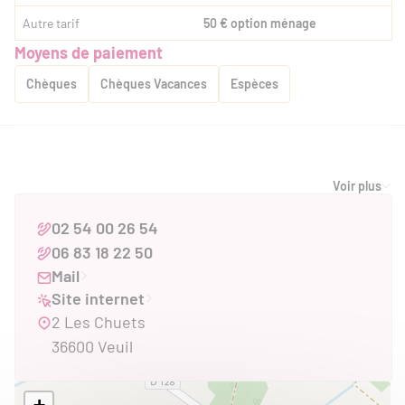
Autre tarif
50 € option ménage
Moyens de paiement
Chèques
Chèques Vacances
Espèces
SERVICES
Voir plus
Services
Location de linge
Nettoyage / ménage
Wifi
02 54 00 26 54
06 83 18 22 50
Animaux acceptés
Mail
Conforts
Site internet
2 Les Chuets
Barbecue
Cafetière
Chauffage
Congélateur
36600 Veuil
Draps et linges compris
Four
Lave linge privatif
Lave vaisselle
Matériel enfant
Micro-ondes