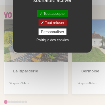
souhaitez activer
Baignade
Pêche
Piscine collective
Vous aimerez aussi...
Tout accepter
Sentier de randonnée
Tout refuser
Personnaliser
Politique des cookies
La Riparderie
Sermoise
Vicq-sur-Nahon
Vicq-sur-Nahon