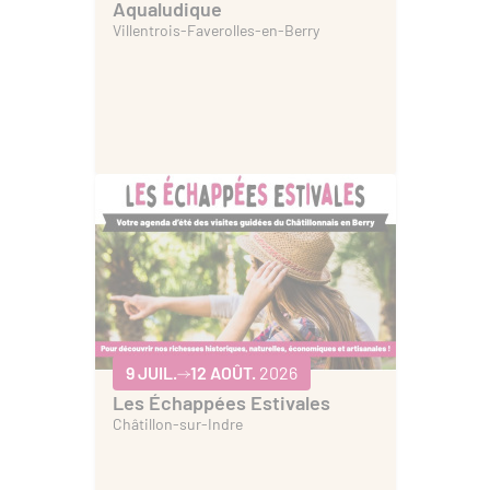
Aqualudique
Villentrois-Faverolles-en-Berry
9 JUIL.
12 AOÛT.
2026
Les Échappées Estivales
Châtillon-sur-Indre