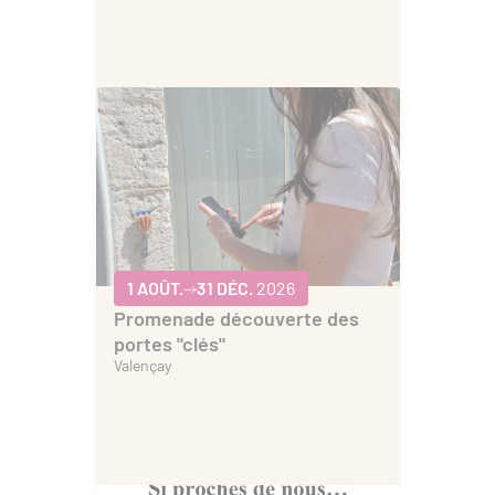
1 AOÛT.
31 DÉC.
2026
Promenade découverte des
portes "clés"
Valençay