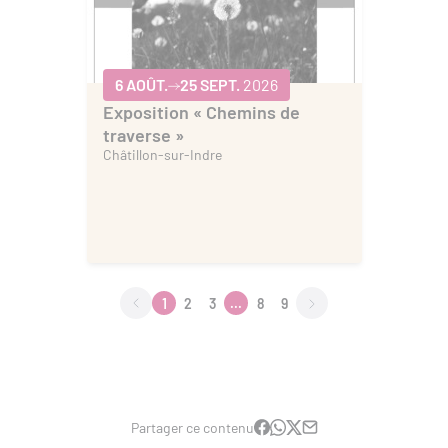
6 AOÛT.
25 SEPT.
2026
Exposition « Chemins de
traverse »
Châtillon-sur-Indre
1
2
3
...
8
9
Partager ce contenu