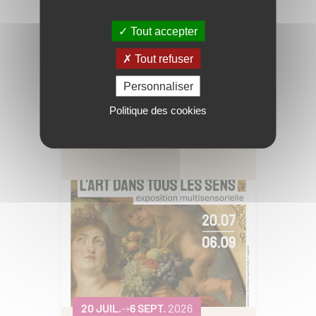
Tout accepter
11 JUIL.
30 AOÛT.
2026
Tout refuser
Art grandeur nature
Personnaliser
Veuil
Politique des cookies
20 JUIL.
6 SEPT.
2026