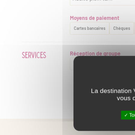
Moyens de paiement
Cartes bancaires
Chèques
SERVICES
Réception de groupe
Groupes acceptés
La destination 
vous d
Tou