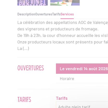
Description
Ouvertures
Tarifs
Services
La célébration des appellations AOC de Valença
des vignerons et producteurs de fromage.
De 19h à 23h, la cour d’honneur accueille les vi
Onze producteurs locaux sont présents pour fai
La (...)
OUVERTURES
Le vendredi 14 août 2026
Horaire
TARIFS
Tarifs
Adulte plein tarif