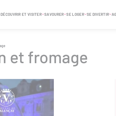
DÉCOUVRIR ET VISITER
SAVOURER
SE LOGER
SE DIVERTIR
A
mage
n et fromage