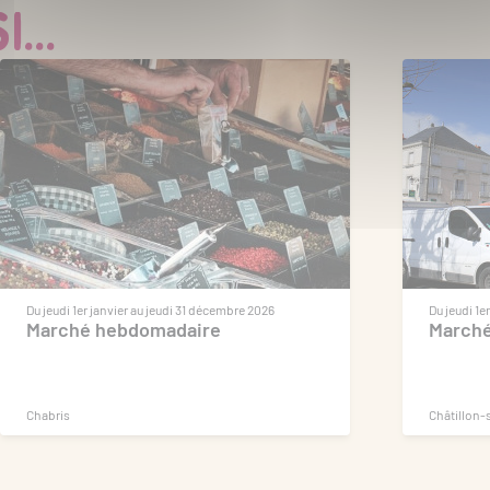
...
Du jeudi 1er janvier au jeudi 31 décembre 2026
Du jeudi 1e
Marché hebdomadaire
March
Chabris
Châtillon-