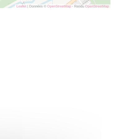
Leaflet
| Données ©
OpenStreetMap
- Rendu
OpenStreetMap