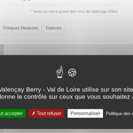
* avec un verre gravé des vins de Valençay offert.
Chèques Vacances
Espèces
Valençay Berry - Val de Loire utilise sur son sit
onne le contrôle sur ceux que vous souhaitez 
Partager ce contenu
t accepter
Tout refuser
Personnaliser
Politique des