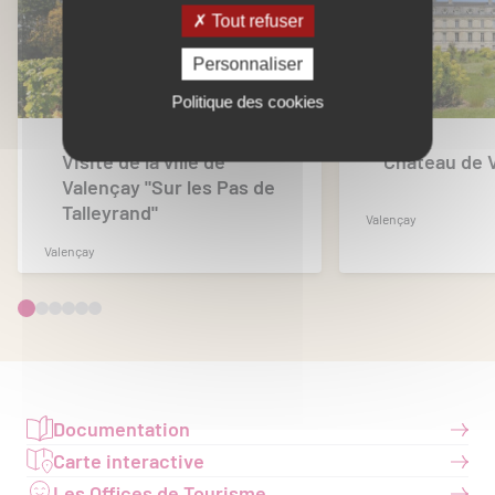
Tout refuser
Personnaliser
Politique des cookies
Visite de la ville de
Château de 
Valençay "Sur les Pas de
Talleyrand"
Valençay
Valençay
Documentation
Carte interactive
Les Offices de Tourisme