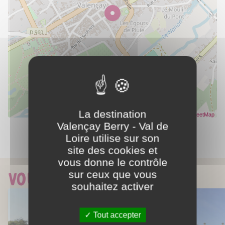
La destination
Leaflet
| Données ©
OpenStreetMap
- Rendu
OpenStreetMap
Valençay Berry - Val de
Loire utilise sur son
Partager ce contenu
site des cookies et
vous donne le contrôle
Vous aimerez aussi...
sur ceux que vous
souhaitez activer
Tout accepter