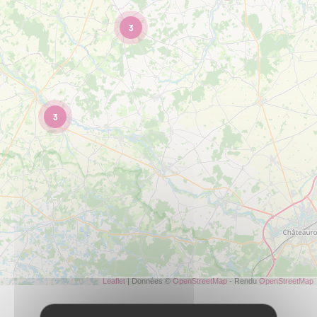
3
3
Leaflet
| Données ©
OpenStreetMap
- Rendu
OpenStreetMap