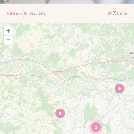
Filtrer
10 Résultats
Carte
+
−
2