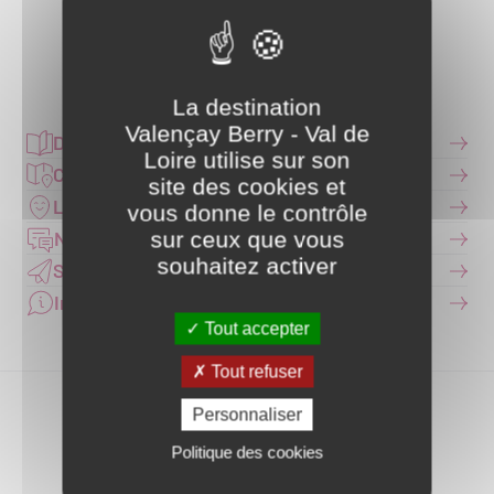
Partager ce contenu
La destination
Valençay Berry - Val de
Documentation
Loire utilise sur son
Carte interactive
site des cookies et
Les Offices de Tourisme
vous donne le contrôle
Nous contacter
sur ceux que vous
souhaitez activer
S'inscrire à la newsletter
Infos pratiques
Tout accepter
Tout refuser
Personnaliser
Politique des cookies