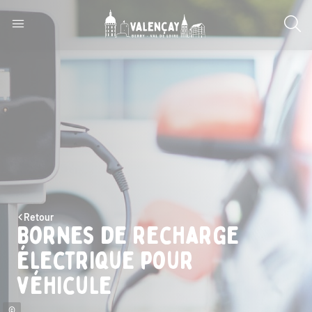
Retour
Bornes de recharge
électrique pour
véhicule
©