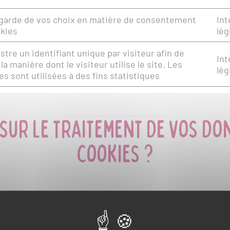
garde de vos choix en matière de consentement
Int
kies
lég
stre un identifiant unique par visiteur afin de
Int
la manière dont le visiteur utilise le site. Les
lég
s sont utilisées à des fins statistiques
sur le traitement de vos do
cookies ?
 offre le droit de choisir les cookies que vous autorisez
 refuser les cookies.
vis n'a aucune conséquence sur l'utilisation du site et s