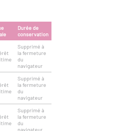
se
Durée de
ale
conservation
Supprimé à
érêt
la fermeture
itime
du
navigateur
Supprimé à
érêt
la fermeture
itime
du
navigateur
Supprimé à
érêt
la fermeture
itime
du
navigateur