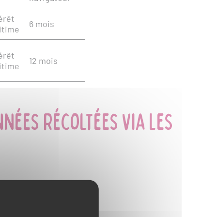
érêt
6 mois
itime
érêt
12 mois
itime
nnées récoltées via les
. Vous avez donc le
ur les services que