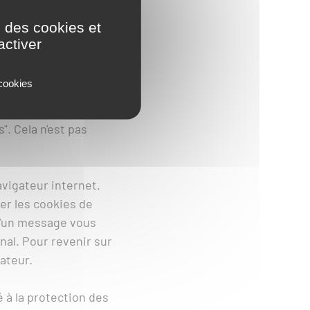
z sur le site avec
e des cookies et
appareil.
activer
 site via le bandeau
 cookies
vous y avez déjà
ez modifier votre
". Cela n'est pas
vigateur internet.
er les cookies de
d'un message vous
al. Pour revenir sur
ateur.
 à la protection des