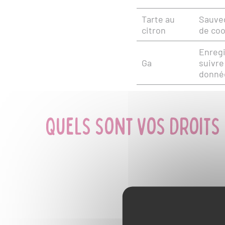
Tarte au
Sauve
citron
de coo
Enregi
Ga
suivre 
donnée
Quels sont vos droits 
La règlementation vous
choix d'accepter ou de
Refuser ou changer d'a