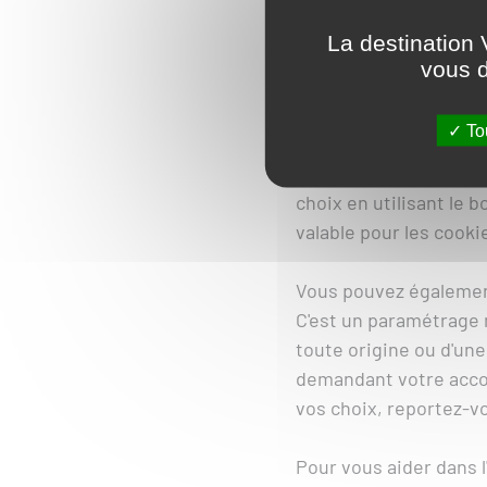
nous vous proposons. V
La destination 
votre ordinateur puis 
vous d
Vous pouvez consentir
Tou
qui apparait lors de vo
consenti ou avez pour
choix en utilisant le 
valable pour les cooki
Vous pouvez également
C'est un paramétrage 
toute origine ou d'u
demandant votre accor
vos choix, reportez-vo
Pour vous aider dans l