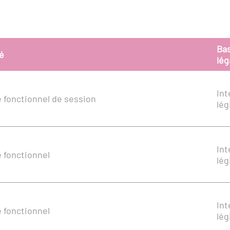
Ba
té
lég
Int
 fonctionnel de session
lég
Int
 fonctionnel
lég
Int
 fonctionnel
lég