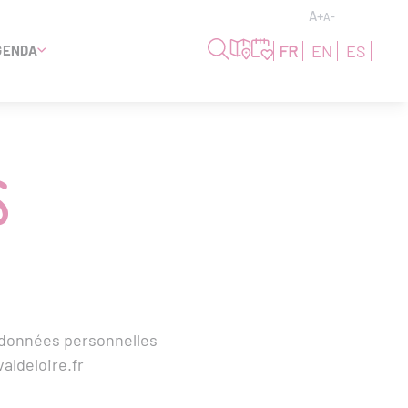
A+
A-
FR
EN
ES
GENDA
s
s données personnelles
aldeloire.fr