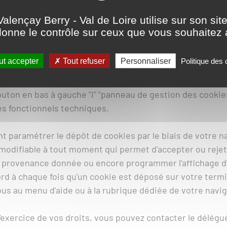
otre choix ne vaut que pour un appareil. Si vous navigue
Valençay Berry - Val de Loire utilise sur son sit
avec votre téléphone, il vous faudra choisir pour chaque 
onne le contrôle sur ceux que vous souhaitez 
, paramétrer ou vous opposer au dépôt de cookies sur ce
t accepter
Tout refuser
Personnaliser
Politique des
tre première navigation. Ce dernier n'est plus visible si 
suivi votre navigation sur le site. Néanmoins, vous pouv
bouton en bas à gauche "i" "panneau de gestion des cookies
es fonctionnels techniques.
 paramétrer le dépôt de cookies par le biais de votre na
modifiable à tout moment qui permet d'accepter ou rejet
ne provenance donnée ou encore programmer l'affichage 
d à chaque fois qu'un cookie est déposé sur votre termin
us au menu d'aide ou à la rubrique dédiée de votre navig
'exercice de vos droits, vous pouvez contacter le délégué