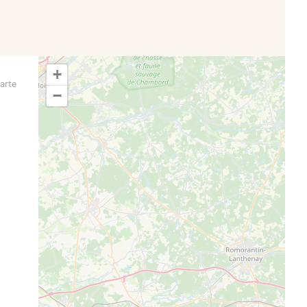
+
arte
−