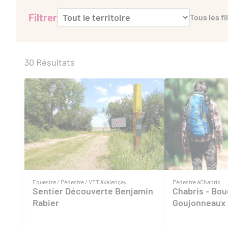
Filtrer
Tous les fi
30 Résultats
Equestre / Pédestre / VTT à
Valençay
Pédestre à
Chabris
Sentier Découverte Benjamin
Chabris - Bou
Rabier
Goujonneaux