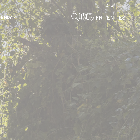
A+
A-
FR
EN
ES
GENDA