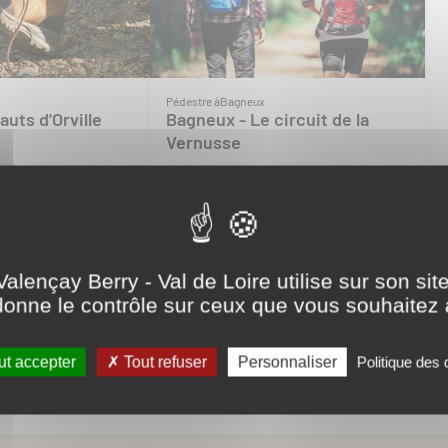
Pédestre à
Bagneux
Hauts d'Orville
Bagneux - Le circuit de la
Vernusse
Valençay Berry - Val de Loire utilise sur son sit
onne le contrôle sur ceux que vous souhaitez 
L'astuce malin
t accepter
Tout refuser
Personnaliser
Politique des
Pédestre à
Poulaines
hier de Lucien"
Poulaines - Le Circuit du