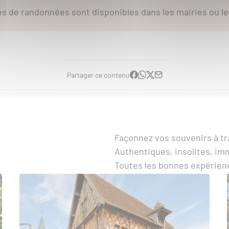
Bordelat
 de randonnées sont disponibles dans les mairies ou le
1
2
3
Partager ce contenu
Façonnez vos souvenirs à t
Authentiques, insolites, i
Toutes les bonnes expérienc