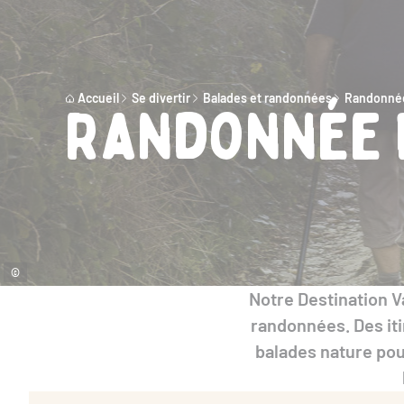
Accueil
Se divertir
Balades et randonnées
Randonnée
Randonnée 
©
Notre Destination V
randonnées. Des iti
balades nature pou