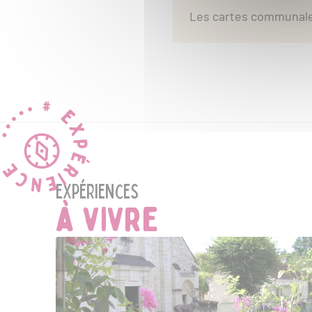
de-Loire de gare en gare "De
Les cartes communales
Chabris à Valençay"
Expériences
à vivre