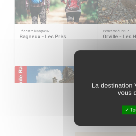
Pédestre à
Bagneux
Pédestre à
Orville
Bagneux - Les Près
Orville - Les 
La destination 
vous d
Tou
Pédestre à
Chabris
Pédestre à
Chabris
Randonnées en Centre - Val-
Circuit "le ca