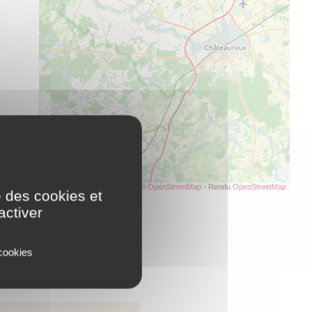
Leaflet
| Données ©
OpenStreetMap
- Rendu
OpenStreetMap
e des cookies et
activer
 cookies