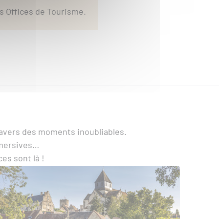
s Offices de Tourisme.
ravers des moments inoubliables.
mmersives…
es sont là !