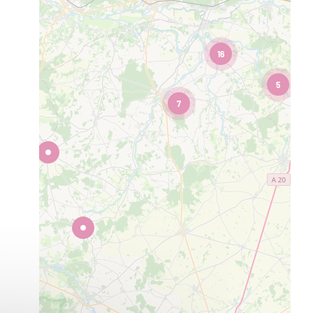
16
5
7