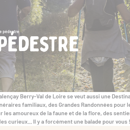
 pédestre
pédestre
alençay Berry-Val de Loire se veut aussi une Destina
néraires familiaux, des Grandes Randonnées pour le
r les amoureux de la faune et de la flore, des senti
les curieux... Il y a forcément une balade pour vous 