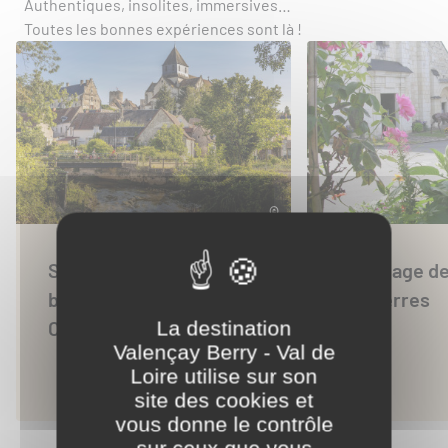
Authentiques, insolites, immersives…
Toutes les bonnes expériences sont là !
©
Sortie nature en
Un village d
bordure de l'Indre et du
de Pierres
La destination
Cher
Valençay Berry - Val de
Loire utilise sur son
site des cookies et
vous donne le contrôle
sur ceux que vous
VOIR TOUTES LES EXPÉRIENCES