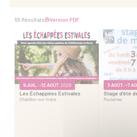
55 Résultats
Version PDF
9 JUIL.
12 AOÛT.
2026
3 AOÛT.
7 AO
Les Échappées Estivales
Stage d'été 
Châtillon-sur-Indre
Poulaines