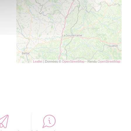
Leaflet
| Données ©
OpenStreetMap
- Rendu
OpenStreetMap