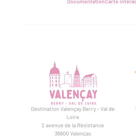
Documentation
Carte intera
MER. 12 AOÛT.
2026
MER. 12 AOÛT.
Veillée au sommet : soirée
Visite guidée
spéciale éclipse
du château de
Châtillon-sur-Indre
Châtillon-sur-Ind
Destination Valençay Berry - Val de
JEU. 13 AOÛT.
2026
VEN. 14 AOÛT.
Loire
Atelier découverte du vitrail
Découverte d
2 avenue de la Résistance
Valençay
caprine du Pe
36600 Valençay