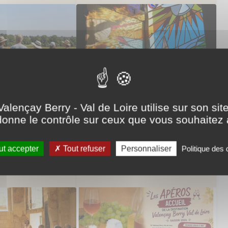
2026
SAM. 8 AOÛT.
2026
Valençay Berry - Val de Loire utilise sur son sit
natures
Visite pédagogique
onne le contrôle sur ceux que vous souhaitez 
Valençay
 à la
 la biodiversité
t accepter
Tout refuser
Personnaliser
Politique des
re