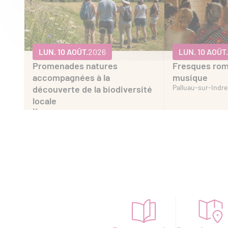
LUN. 10 AOÛT.
2026
LUN. 10 AOÛT.
Promenades natures
Fresques ro
accompagnées à la
musique
Palluau-sur-Indre
découverte de la biodiversité
locale
Murs