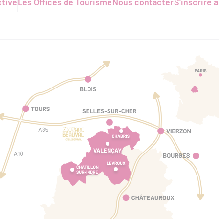
ctive
Les Offices de Tourisme
Nous contacter
S'inscrire à
2026
MER. 12 AOÛT.
2026
 des exterieurs
Secrets de Fabrique :
 Chaillou
Chrysalide by S. Gaury -
re
Atelier démonstration du
filage de verre à la flamme
Luçay-le-Mâle
2026
VEN. 14 AOÛT.
2026
e la ferme
Atelier découverte du vitrail
Valençay
tit Bois d'Ô