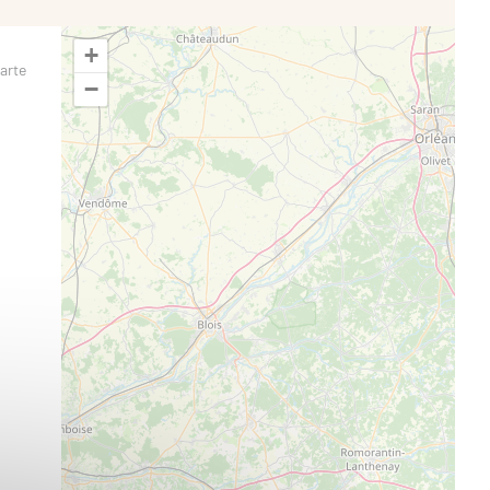
+
arte
−