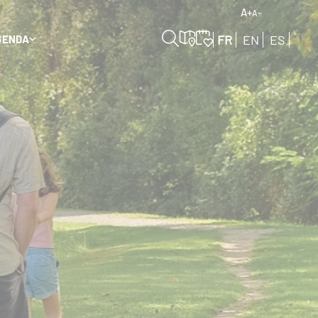
A+
A-
FR
EN
ES
GENDA