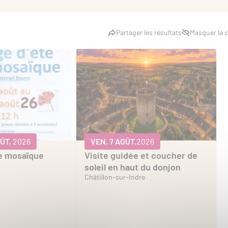
Partager les résultats
Masquer la c
ÛT.
2026
VEN. 7 AOÛT.
2026
de mosaïque
Visite guidée et coucher de
soleil en haut du donjon
Châtillon-sur-Indre