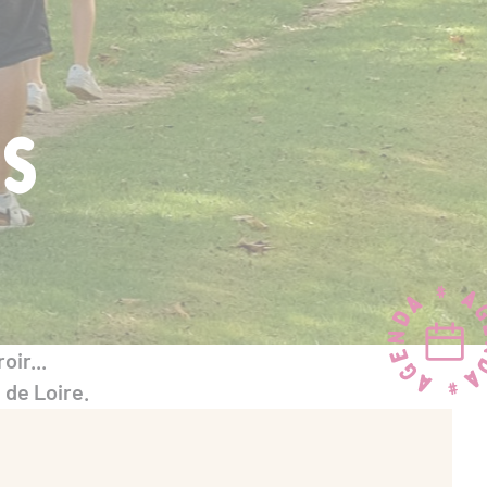
es
ir...
 de Loire.