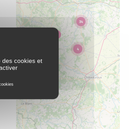
34
4
16
e des cookies et
activer
 cookies