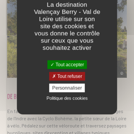
La destination
Valençay Berry - Val de
Loire utilise sur son
site des cookies et
vous donne le contrôle
sur ceux que vous
souhaitez activer
Tout accepter
©
Tout refuser
Personnaliser
De belles rencontres à la clé
Politique des cookies
En famille, entre amis ou en solo, empruntez les berges
de l'Indre avec la Cyclo Bohème, la petite sœur de la Loire
à vélo. P
édalez sur cette véloroute et traversez paysages
bucoliques, sites d'exception et villages typiques.