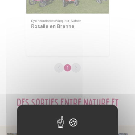
Cyclotourisme à
Vicq-sur-Nahon
Rosalie en Brenne
1
Des sorties entre nature et
patrimoine