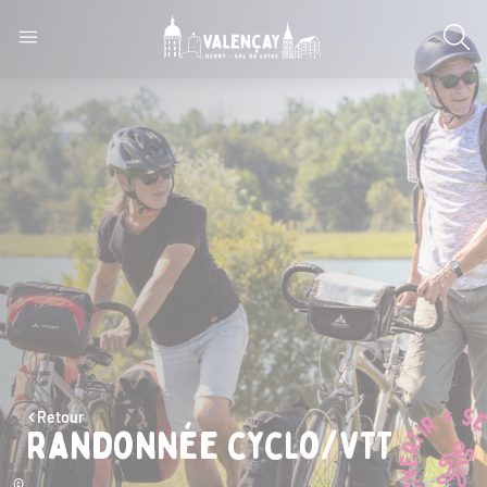
Retour
Randonnée cyclo/VTT
©