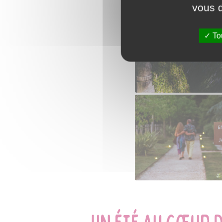
vous d
Tou