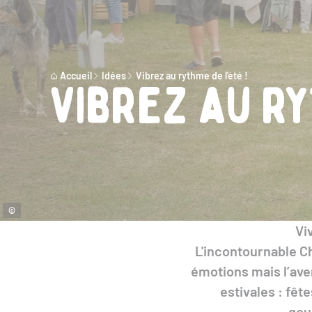
Accueil
Idées
Vibrez au rythme de l'été !
Vibrez au ry
©
Vi
L'incontournable C
émotions mais l’aven
estivales : fê
gou