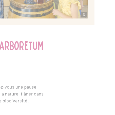
©
l'arboretum
rez-vous une pause
a nature, flâner dans
e biodiversité.