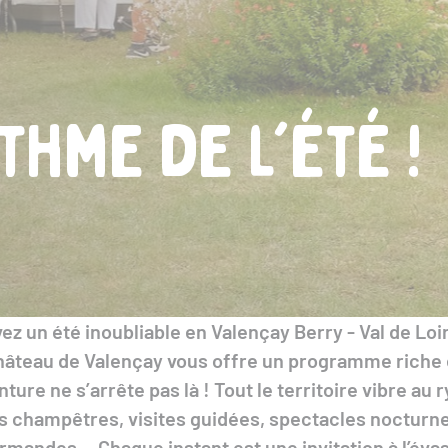
thme de l'été !
vez un été inoubliable en Valençay Berry - Val de Loir
hâteau de Valençay vous offre un programme riche 
ture ne s’arrête pas là ! Tout le territoire vibre au 
tes champêtres, visites guidées, spectacles nocturn
rmandes… Chaque instant est une invitation à l’évas