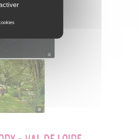
activer
 cookies
©
©