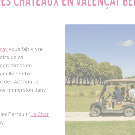
es châteaux en Valençay Ber
çay
vous fait vivre
toire de ce
programmation
famille ! Entre
e des AOC vin et
 une immersion dans
rles Perrault
"
Le Chat
ay.