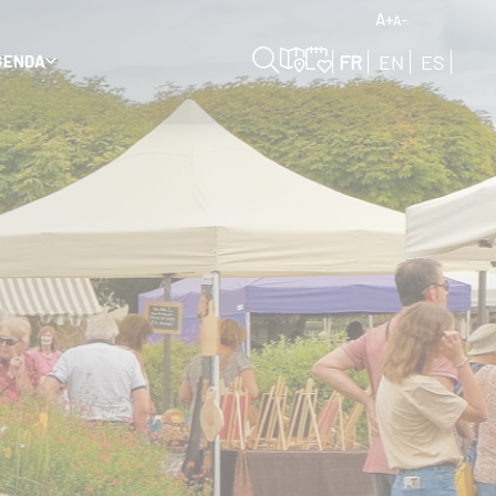
A+
A-
FR
EN
ES
GENDA